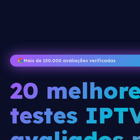
Mais de 150.000 avaliações verificadas
20 melhore
testes IPT
avaliados 