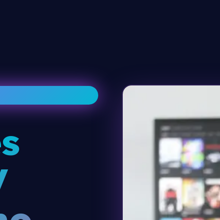
s
V
no