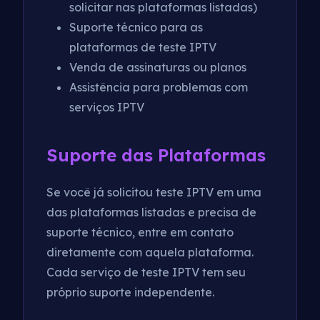
solicitar nas plataformas listadas)
Suporte técnico para as
plataformas de teste IPTV
Venda de assinaturas ou planos
Assistência para problemas com
serviços IPTV
Suporte das Plataformas
Se você já solicitou teste IPTV em uma
das plataformas listadas e precisa de
suporte técnico, entre em contato
diretamente com aquela plataforma.
Cada serviço de teste IPTV tem seu
próprio suporte independente.