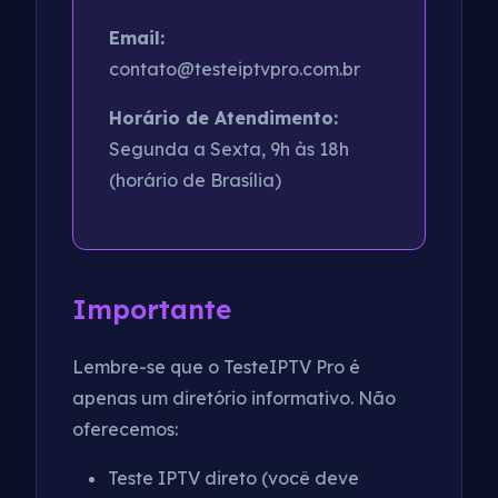
Email:
contato@testeiptvpro.com.br
Horário de Atendimento:
Segunda a Sexta, 9h às 18h
(horário de Brasília)
Importante
Lembre-se que o TesteIPTV Pro é
apenas um diretório informativo. Não
oferecemos:
Teste IPTV direto (você deve