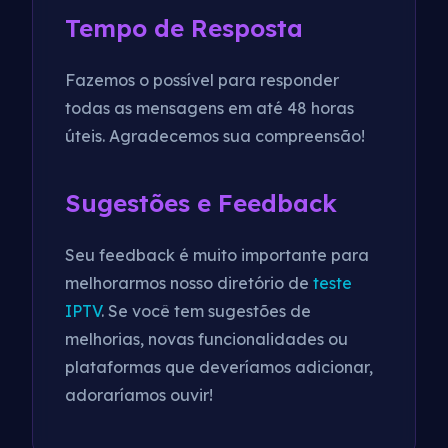
Tempo de Resposta
Fazemos o possível para responder
todas as mensagens em até 48 horas
úteis. Agradecemos sua compreensão!
Sugestões e Feedback
Seu feedback é muito importante para
melhorarmos nosso diretório de
teste
IPTV
. Se você tem sugestões de
melhorias, novas funcionalidades ou
plataformas que deveríamos adicionar,
adoraríamos ouvir!